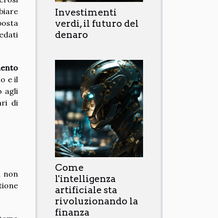
mbiare
Investimenti
verdi, il futuro del
posta
denaro
edati
mento
 e il
 agli
ri di
Come
a non
l'intelligenza
tione
artificiale sta
rivoluzionando la
finanza