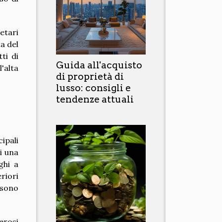
etari
ta del
ti di
Guida all'acquisto
'alta
di proprietà di
lusso: consigli e
tendenze attuali
ipali
i una
ghi a
riori
i sono
erosi