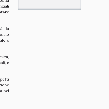
stema
ziali
ntare
à, la
iorno
ale e
mica,
li, e
petti
zione
a nel