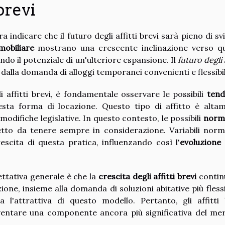
 brevi
indicare che il futuro degli affitti brevi sarà pieno di svi
obiliare
mostrano una crescente inclinazione verso q
ndo il potenziale di un'ulteriore espansione. Il
futuro degli a
alla domanda di alloggi temporanei convenienti e flessibil
 affitti brevi, è fondamentale osservare le possibili
ten
sta forma di locazione. Questo tipo di affitto è alta
 modifiche legislative. In questo contesto, le possibili
norm
to da tenere sempre in considerazione. Variabili norm
scita di questa pratica, influenzando così l'
evoluzione 
pettativa generale è che la
crescita degli affitti brevi
contin
one, insieme alla domanda di soluzioni abitative più flessib
l'attrattiva di questo modello. Pertanto, gli affitti 
ventare una componente ancora più significativa del me