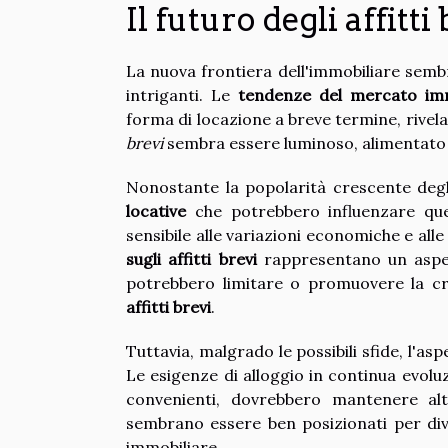
Il futuro degli affitti
La nuova frontiera dell'immobiliare sembra 
intriganti. Le
tendenze del mercato imm
forma di locazione a breve termine, rivela
brevi
sembra essere luminoso, alimentato d
Nonostante la popolarità crescente degli
locative
che potrebbero influenzare que
sensibile alle variazioni economiche e alle
sugli affitti brevi
rappresentano un aspet
potrebbero limitare o promuovere la cre
affitti brevi
.
Tuttavia, malgrado le possibili sfide, l'as
Le esigenze di alloggio in continua evoluzi
convenienti, dovrebbero mantenere alta 
sembrano essere ben posizionati per di
immobiliare.