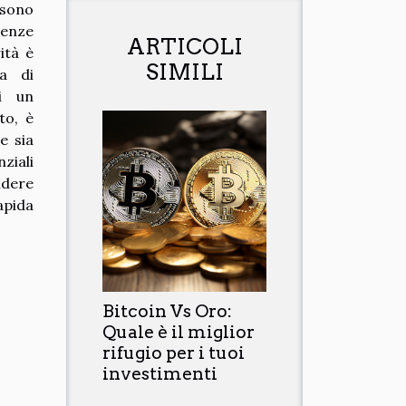
 sono
denze
ARTICOLI
ità è
SIMILI
ma di
i un
to, è
e sia
ziali
ndere
pida
Bitcoin Vs Oro:
Quale è il miglior
rifugio per i tuoi
investimenti