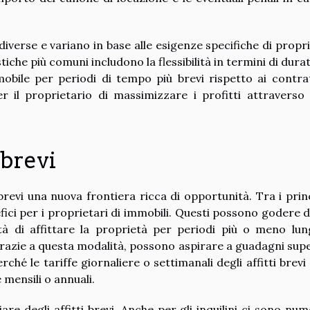
iverse e variano in base alle esigenze specifiche di propri
stiche più comuni includono la flessibilità in termini di dura
immobile per periodi di tempo più brevi rispetto ai contrat
r il proprietario di massimizzare i profitti attraverso l
 brevi
brevi una nuova frontiera ricca di opportunità. Tra i princ
fici per i proprietari di immobili. Questi possono godere d
lità di affittare la proprietà per periodi più o meno lun
grazie a questa modalità, possono aspirare a guadagni supe
erché le tariffe giornaliere o settimanali degli affitti brev
 mensili o annuali.
re degli affitti brevi. Anche per gli inquilini ci sono num