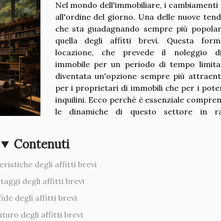
Nel mondo dell'immobiliare, i cambiamenti
all'ordine del giorno. Una delle nuove ten
che sta guadagnando sempre più popolar
quella degli affitti brevi. Questa for
locazione, che prevede il noleggio d
immobile per un periodo di tempo limita
diventata un'opzione sempre più attraent
per i proprietari di immobili che per i poten
inquilini. Ecco perché è essenziale compre
le dinamiche di questo settore in ra
Contenuti
ristiche degli affitti brevi
taggi degli affitti brevi
fide degli affitti brevi
futuro degli affitti brevi