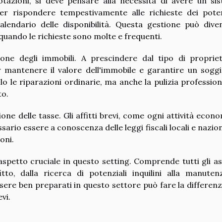
tazioni, si deve pensare alla necessità di avere un si
er rispondere tempestivamente alle richieste dei poten
calendario delle disponibilità. Questa gestione può dive
quando le richieste sono molte e frequenti.
ione degli immobili. A prescindere dal tipo di propriet
mantenere il valore dell'immobile e garantire un sogg
olo le riparazioni ordinarie, ma anche la pulizia profession
to.
ione delle tasse. Gli affitti brevi, come ogni attività econo
ario essere a conoscenza delle leggi fiscali locali e naziona
oni.
 aspetto cruciale in questo setting. Comprende tutti gli as
tto, dalla ricerca di potenziali inquilini alla manuten
Essere ben preparati in questo settore può fare la differenz
vi.