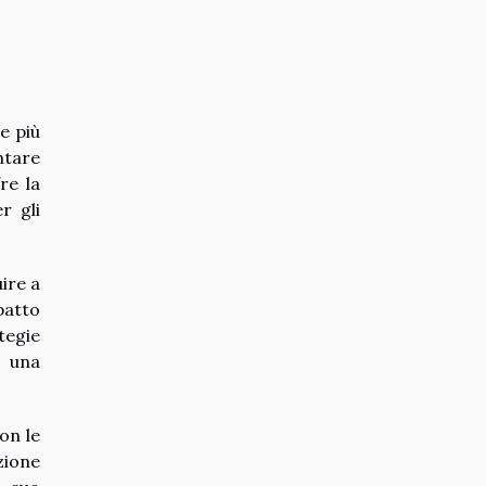
e più
ntare
re la
r gli
ire a
patto
tegie
 una
on le
zione