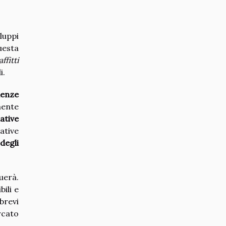
luppi
uesta
ffitti
i.
denze
mente
ative
ative
degli
uerà.
ili e
brevi
rcato