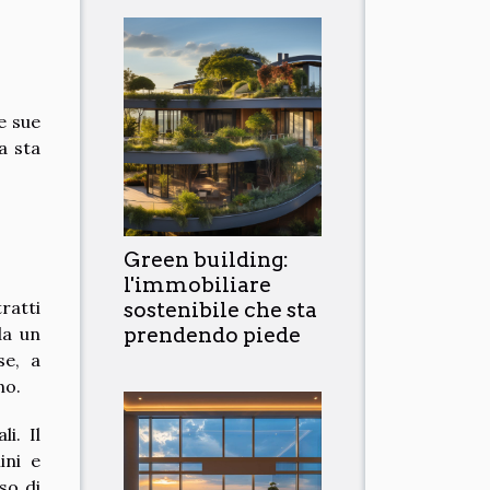
e sue
a sta
Green building:
l'immobiliare
ratti
sostenibile che sta
prendendo piede
da un
se, a
no.
i. Il
ini e
so di