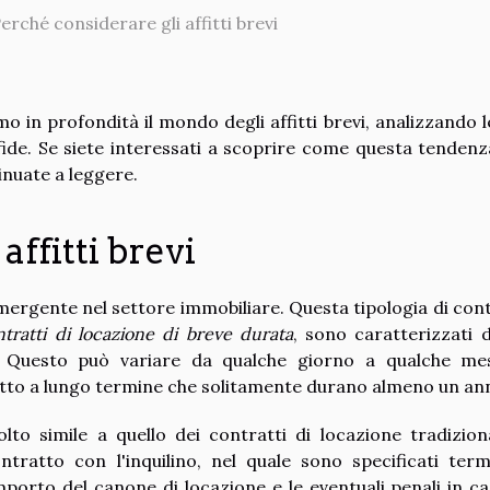
erché considerare gli affitti brevi
o in profondità il mondo degli affitti brevi, analizzando l
 sfide. Se siete interessati a scoprire come questa tendenz
nuate a leggere.
affitti brevi
rgente nel settore immobiliare. Questa tipologia di cont
tratti di locazione di breve durata
, sono caratterizzati 
e. Questo può variare da qualche giorno a qualche me
ffitto a lungo termine che solitamente durano almeno un an
lto simile a quello dei contratti di locazione tradizional
ntratto con l'inquilino, nel quale sono specificati term
importo del canone di locazione e le eventuali penali in ca