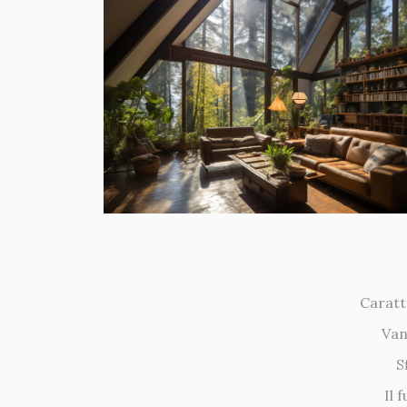
Caratte
Van
S
Il 